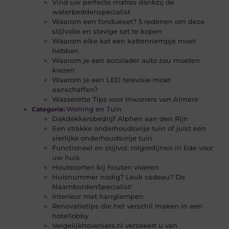
Vind uw perfecte matras dankzij de
waterbeddenspecialist
Waarom een fondueset? 5 redenen om deze
stijlvolle en stevige set te kopen
Waarom elke kat een kattenriempje moet
hebben
Waarom je een acculader auto zou moeten
kiezen
Waarom je een LED televisie moet
aanschaffen?
Wasserette Tips voor Inwoners van Almere
Woning en Tuin
Categorie:
Dakdekkersbedrijf Alphen aan den Rijn
Een strakke onderhoudsvrije tuin of juist een
sierlijke onderhoudsvrije tuin
Functioneel en stijlvol: rolgordijnen in Ede voor
uw huis
Houtsoorten bij houten vloeren
Huisnummer nodig? Leuk cadeau? De
NaambordenSpecialist!
Interieur met hanglampen
Renovatietips die het verschil maken in een
hotellobby
Vergelijkhoveniers.nl verzekert u van