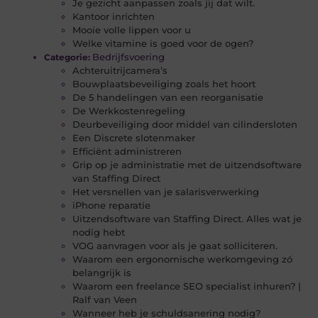
Je gezicht aanpassen zoals jij dat wilt.
Kantoor inrichten
Mooie volle lippen voor u
Welke vitamine is goed voor de ogen?
Bedrijfsvoering
Categorie:
Achteruitrijcamera’s
Bouwplaatsbeveiliging zoals het hoort
De 5 handelingen van een reorganisatie
De Werkkostenregeling
Deurbeveiliging door middel van cilindersloten
Een Discrete slotenmaker
Efficiënt administreren
Grip op je administratie met de uitzendsoftware
van Staffing Direct
Het versnellen van je salarisverwerking
iPhone reparatie
Uitzendsoftware van Staffing Direct. Alles wat je
nodig hebt
VOG aanvragen voor als je gaat solliciteren.
Waarom een ergonomische werkomgeving zó
belangrijk is
Waarom een freelance SEO specialist inhuren? |
Ralf van Veen
Wanneer heb je schuldsanering nodig?