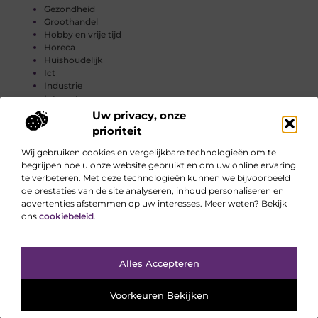
Gezondheid
Groothandel
Hobby en vrije tijd
Horeca
Huishoudelijk
Ict
Industrie
Internet
Internet marketing
Uw privacy, onze
Kinderen
prioriteit
Management
Marketing
Wij gebruiken cookies en vergelijkbare technologieën om te
Meubels
begrijpen hoe u onze website gebruikt en om uw online ervaring
Mode en Kleding
te verbeteren. Met deze technologieën kunnen we bijvoorbeeld
Muziek
de prestaties van de site analyseren, inhoud personaliseren en
Ondernemen
advertenties afstemmen op uw interesses. Meer weten? Bekijk
Onderwijs
ons
cookiebeleid
.
Personeel
Rechten
Sport
Alles Accepteren
Starters
Telefonie
Toerisme
Voorkeuren Bekijken
Tweewielers
Vakantie