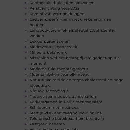
Kantoor als thuis laten aanvoelen
Kerstverlichting voor 2022
Kom af van vermoeide ogen
Ladder kopen? Hier moet u rekening mee
houden
Landbouwtechniek als sleutel tot efficiënter
werken
Lekker buitenspelen
Medewerkers onderzoek
Milieu is belangrijk
Misschien wel het belangrijkste gadget op dit
moment
Moderne tuin met steigerhout
Mountainbiken voor elk niveau
Natuurlijke middelen tegen cholesterol en hoge
bloeddruk
Nieuwe technologie
Nieuwe tuinmeubels aanschaffen
Parkeergarage in Parijs met carwash!
Schilderen met mooi weer
Start je VOG aanvraag volledig online.
Telefonische bereikbaarheid bedrijven
Vastgoed beheren
Veilig werken op een lab