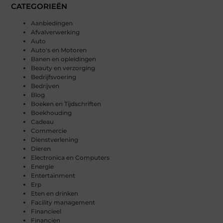
CATEGORIEËN
Aanbiedingen
Afvalverwerking
Auto
Auto's en Motoren
Banen en opleidingen
Beauty en verzorging
Bedrijfsvoering
Bedrijven
Blog
Boeken en Tijdschriften
Boekhouding
Cadeau
Commercie
Dienstverlening
Dieren
Electronica en Computers
Energie
Entertainment
Erp
Eten en drinken
Facility management
Financieel
Financien