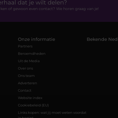
erhaal dat je wilt delen?
rken of gewoon even contact? We horen graag van je!
Onze informatie
Bekende Ned
Partners
Beroemdheden
Uit de Media
Over ons
Ons team
Adverteren
Contact
Website index
Cookiebeleid (EU)
Links kopen: wat jij moet weten voordat
je begint