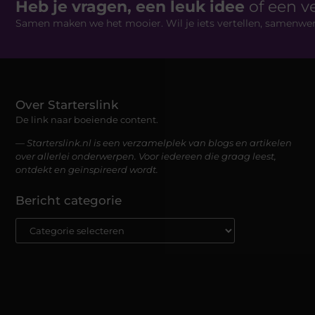
Heb je vragen, een leuk idee
of een v
Samen maken we het mooier. Wil je iets vertellen, samenwe
Over Starterslink
De link naar boeiende content.
— Starterslink.nl is een verzamelplek van blogs en artikelen
over allerlei onderwerpen. Voor iedereen die graag leest,
ontdekt en geïnspireerd wordt.
Bericht categorie