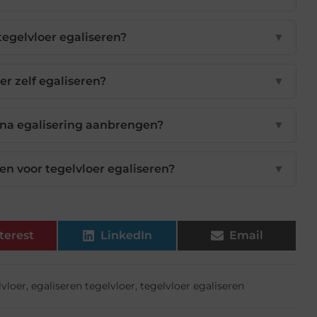
egelvloer egaliseren?
▼
er zelf egaliseren?
▼
 na egalisering aanbrengen?
▼
n voor tegelvloer egaliseren?
▼
terest
LinkedIn
Email
lvloer
,
egaliseren tegelvloer
,
tegelvloer egaliseren