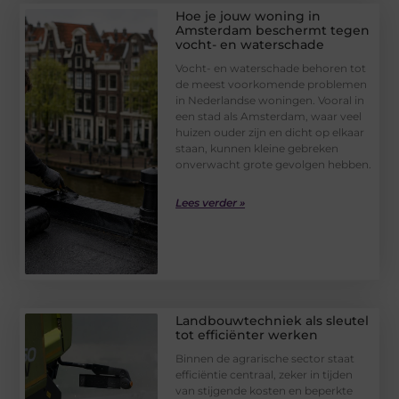
Hoe je jouw woning in
Amsterdam beschermt tegen
vocht- en waterschade
Vocht- en waterschade behoren tot
de meest voorkomende problemen
in Nederlandse woningen. Vooral in
een stad als Amsterdam, waar veel
huizen ouder zijn en dicht op elkaar
staan, kunnen kleine gebreken
onverwacht grote gevolgen hebben.
Lees verder »
Landbouwtechniek als sleutel
tot efficiënter werken
Binnen de agrarische sector staat
efficiëntie centraal, zeker in tijden
van stijgende kosten en beperkte