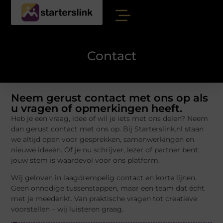
Contact
Neem gerust contact met ons op als
u vragen of opmerkingen heeft.
Heb je een vraag, idee of wil je iets met ons delen? Neem
dan gerust contact met ons op. Bij Starterslink.nl staan
we altijd open voor gesprekken, samenwerkingen en
nieuwe ideeën. Of je nu schrijver, lezer of partner bent:
jouw stem is waardevol voor ons platform.
Wij geloven in laagdrempelig contact en korte lijnen.
Geen onnodige tussenstappen, maar een team dat écht
met je meedenkt. Van praktische vragen tot creatieve
voorstellen – wij luisteren graag.