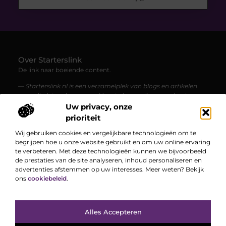
Over Starterslink
De link naar boeiende content.
— Starterslink.nl is een verzamelplek van blogs en artikelen
over allerlei onderwerpen. Voor iedereen die graag leest,
ontdekt en geïnspireerd wordt.
Uw privacy, onze
prioriteit
Bericht categorie
Wij gebruiken cookies en vergelijkbare technologieën om te
begrijpen hoe u onze website gebruikt en om uw online ervaring
te verbeteren. Met deze technologieën kunnen we bijvoorbeeld
de prestaties van de site analyseren, inhoud personaliseren en
Onze informatie
advertenties afstemmen op uw interesses. Meer weten? Bekijk
ons
cookiebeleid
.
Hoe kan je online geld verdienen? Een complete gids voor een vliegende start
Bekende Nederlanders
Alles Accepteren
TOP