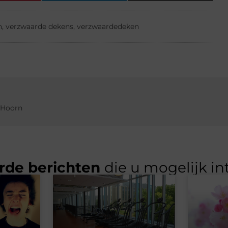
n
,
verzwaarde dekens
,
verzwaardedeken
r Hoorn
rde berichten
die u mogelijk in