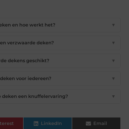
eken en hoe werkt het?
▼
een verzwaarde deken?
▼
rde dekens geschikt?
▼
deken voor iedereen?
▼
 deken een knuffelervaring?
▼
terest
LinkedIn
Email