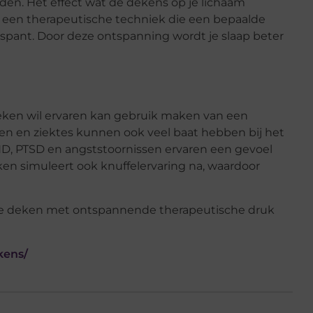
den. Het effect wat de dekens op je lichaam
 een therapeutische techniek die een bepaalde
tspant. Door deze ontspanning wordt je slaap beter
eken wil ervaren kan gebruik maken van een
 en ziektes kunnen ook veel baat hebben bij het
, PTSD en angststoornissen ervaren een gevoel
en simuleert ook knuffelervaring na, waardoor
kens/