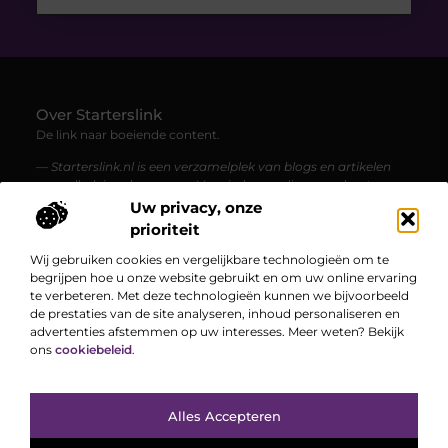
Over Starterslink
De link naar boeiende content.
— Starterslink.nl is een verzamelplek van blogs en artikelen
over allerlei onderwerpen. Voor iedereen die graag leest,
ontdekt en geïnspireerd wordt.
Uw privacy, onze
prioriteit
Bericht categorie
Wij gebruiken cookies en vergelijkbare technologieën om te
begrijpen hoe u onze website gebruikt en om uw online ervaring
te verbeteren. Met deze technologieën kunnen we bijvoorbeeld
de prestaties van de site analyseren, inhoud personaliseren en
Onze informatie
advertenties afstemmen op uw interesses. Meer weten? Bekijk
ons
cookiebeleid
.
Hoe kan je online geld verdienen? Een complete gids voor een vliegende start
Bekende Nederlanders
Alles Accepteren
TOP