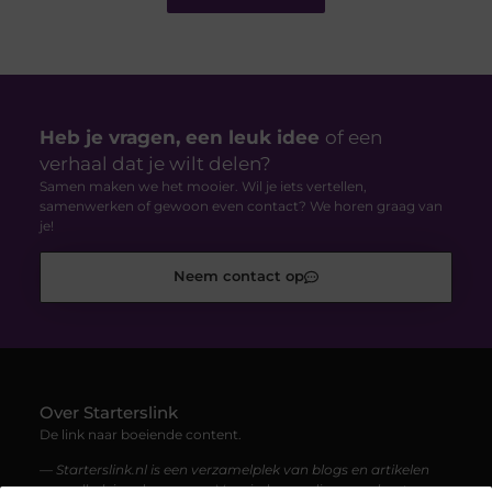
Heb je vragen, een leuk idee
of een
verhaal dat je wilt delen?
Samen maken we het mooier. Wil je iets vertellen,
samenwerken of gewoon even contact? We horen graag van
je!
Neem contact op
Over Starterslink
De link naar boeiende content.
— Starterslink.nl is een verzamelplek van blogs en artikelen
over allerlei onderwerpen. Voor iedereen die graag leest,