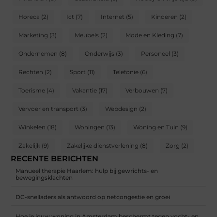
Horeca
(2)
Ict
(7)
Internet
(5)
Kinderen
(2)
Marketing
(3)
Meubels
(2)
Mode en Kleding
(7)
Ondernemen
(8)
Onderwijs
(3)
Personeel
(3)
Rechten
(2)
Sport
(11)
Telefonie
(6)
Toerisme
(4)
Vakantie
(17)
Verbouwen
(7)
Vervoer en transport
(3)
Webdesign
(2)
Winkelen
(18)
Woningen
(13)
Woning en Tuin
(9)
Zakelijk
(9)
Zakelijke dienstverlening
(8)
Zorg
(2)
RECENTE BERICHTEN
Manueel therapie Haarlem: hulp bij gewrichts- en
bewegingsklachten
DC-snelladers als antwoord op netcongestie en groei
Hoe je jouw woning in Amsterdam beschermt tegen vocht- en