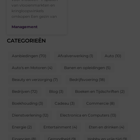
van vlooienmarkten en
kringloopwinkels
omkopen Een gezin van
Management
CATEGORIEËN
Aanbiedingen
(70)
Afvalverwerking
(1)
Auto
(10)
Auto's en Motoren
(4)
Banen en opleidingen
(5)
Beauty en verzorging
(7)
Bedrijfsvoering
(18)
Bedrijven
(72)
Blog
(3)
Boeken en Tijdschriften
(2)
Boekhouding
(3)
Cadeau
(3)
Commercie
(8)
Dienstverlening
(12)
Electronica en Computers
(13)
Energie
(2)
Entertainment
(4)
Eten en drinken
(4)
Financien
(8)
Gezondheid
(9)
Hobby en vrije tijd
(9)