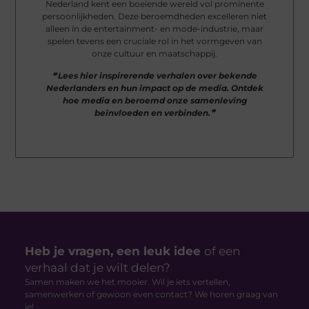
Nederland kent een boeiende wereld vol prominente
persoonlijkheden. Deze beroemdheden excelleren niet
alleen in de entertainment- en mode-industrie, maar
spelen tevens een cruciale rol in het vormgeven van
onze cultuur en maatschappij.
❝ Lees hier inspirerende verhalen over bekende
Nederlanders en hun impact op de media. Ontdek
hoe media en beroemd onze samenleving
beïnvloeden en verbinden.❞
Heb je vragen, een leuk idee
of een
verhaal dat je wilt delen?
Samen maken we het mooier. Wil je iets vertellen,
samenwerken of gewoon even contact? We horen graag van
je!