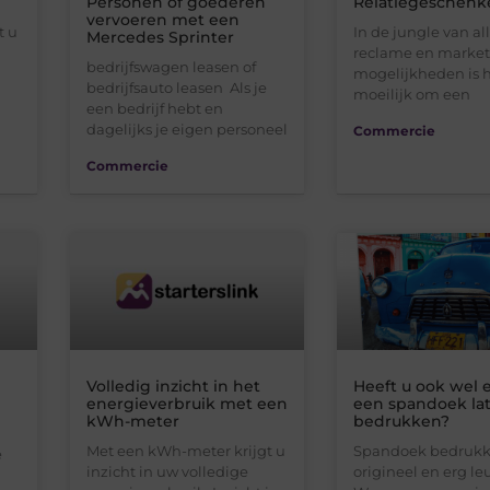
Personen of goederen
Relatiegeschenk
vervoeren met een
t u
In de jungle van al
Mercedes Sprinter
reclame en marke
bedrijfswagen leasen of
mogelijkheden is 
bedrijfsauto leasen Als je
moeilijk om een
een bedrijf hebt en
dagelijks je eigen personeel
Commercie
Commercie
Volledig inzicht in het
Heeft u ook wel 
energieverbruik met een
een spandoek la
kWh-meter
bedrukken?
Met een kWh-meter krijgt u
Spandoek bedrukk
e
inzicht in uw volledige
origineel en erg le