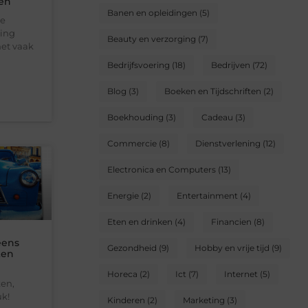
en
Banen en opleidingen
(5)
le
ting
Beauty en verzorging
(7)
het vaak
Bedrijfsvoering
(18)
Bedrijven
(72)
Blog
(3)
Boeken en Tijdschriften
(2)
Boekhouding
(3)
Cadeau
(3)
Commercie
(8)
Dienstverlening
(12)
Electronica en Computers
(13)
Energie
(2)
Entertainment
(4)
Eten en drinken
(4)
Financien
(8)
eens
Gezondheid
(9)
Hobby en vrije tijd
(9)
ten
Horeca
(2)
Ict
(7)
Internet
(5)
en,
uk!
Kinderen
(2)
Marketing
(3)