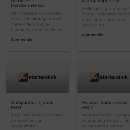
De beste
Laptop kopen tips
kookpannenset
Welke opslagruimte heef
Dit is de beste kookpanset
nodig? Zoals altijd hangt
Wat alle kookprogramma’s
het allemaal af van uw
niet konden, lukt de
gebruik. Als
Corona-crisis moeiteloos: er
Commercie
Commercie
Ontspannen tijdens
Waarom kopen we zo
kerst
veel?
Als je kerst denkt, dan denk
Denk eens na bij je eigen
je misschien aan
koopgedrag. Heb je al di
gezelligheid,
spullen echt allemaal