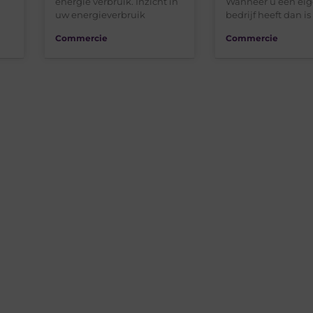
energie verbruik. Inzicht in
Wanneer u een ei
uw energieverbruik
bedrijf heeft dan i
Commercie
Commercie