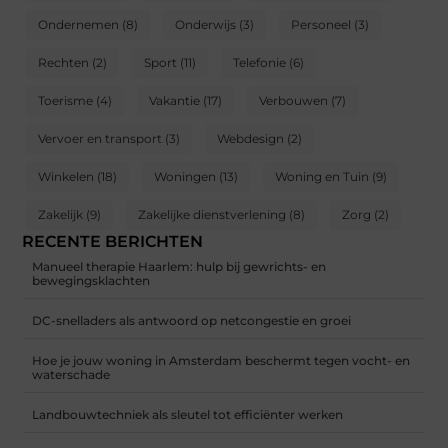
Ondernemen
(8)
Onderwijs
(3)
Personeel
(3)
Rechten
(2)
Sport
(11)
Telefonie
(6)
Toerisme
(4)
Vakantie
(17)
Verbouwen
(7)
Vervoer en transport
(3)
Webdesign
(2)
Winkelen
(18)
Woningen
(13)
Woning en Tuin
(9)
Zakelijk
(9)
Zakelijke dienstverlening
(8)
Zorg
(2)
RECENTE BERICHTEN
Manueel therapie Haarlem: hulp bij gewrichts- en
bewegingsklachten
DC-snelladers als antwoord op netcongestie en groei
Hoe je jouw woning in Amsterdam beschermt tegen vocht- en
waterschade
Landbouwtechniek als sleutel tot efficiënter werken