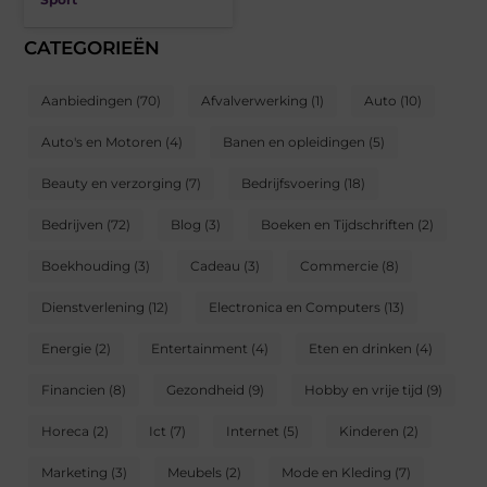
CATEGORIEËN
Aanbiedingen
(70)
Afvalverwerking
(1)
Auto
(10)
Auto's en Motoren
(4)
Banen en opleidingen
(5)
Beauty en verzorging
(7)
Bedrijfsvoering
(18)
Bedrijven
(72)
Blog
(3)
Boeken en Tijdschriften
(2)
Boekhouding
(3)
Cadeau
(3)
Commercie
(8)
Dienstverlening
(12)
Electronica en Computers
(13)
Energie
(2)
Entertainment
(4)
Eten en drinken
(4)
Financien
(8)
Gezondheid
(9)
Hobby en vrije tijd
(9)
Horeca
(2)
Ict
(7)
Internet
(5)
Kinderen
(2)
Marketing
(3)
Meubels
(2)
Mode en Kleding
(7)