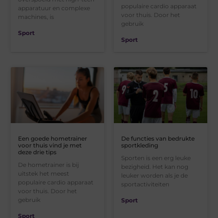
populaire cardio apparaat
apparatuur en complexe
voor thuis. Door het
machines, is
gebruik
Sport
Sport
Een goede hometrainer
De functies van bedrukte
voor thuis vind je met
sportkleding
deze drie tips
Sporten is een erg leuke
De hometrainer is bij
bezigheid. Het kan nog
uitstek het meest
leuker worden als je de
populaire cardio apparaat
sportactiviteiten
voor thuis. Door het
gebruik
Sport
Sport