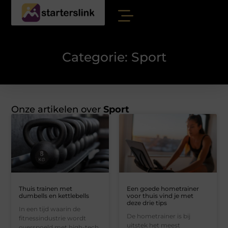
Categorie: Sport
Onze artikelen over
Sport
Thuis trainen met
Een goede hometrainer
dumbells en kettlebells
voor thuis vind je met
deze drie tips
In een tijd waarin de
De hometrainer is bij
fitnessindustrie wordt
uitstek het meest
overspoeld met high-tech