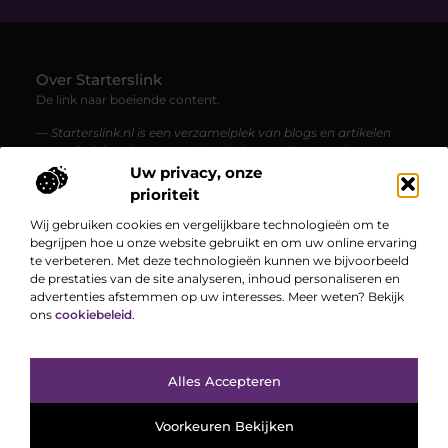
Over Starterslink
De link naar boeiende content.
— Starterslink.nl is een verzamelplek van blogs en artikelen
over allerlei onderwerpen. Voor iedereen die graag leest,
ontdekt en geïnspireerd wordt.
Uw privacy, onze
prioriteit
Bericht categorie
Wij gebruiken cookies en vergelijkbare technologieën om te
begrijpen hoe u onze website gebruikt en om uw online ervaring
te verbeteren. Met deze technologieën kunnen we bijvoorbeeld
de prestaties van de site analyseren, inhoud personaliseren en
Onze informatie
advertenties afstemmen op uw interesses. Meer weten? Bekijk
ons
cookiebeleid
.
Hoe kan je online geld verdienen? Een complete gids voor een vliegende start
Bekende Nederlanders
Alles Accepteren
TOP
Voorkeuren Bekijken
@2025
www.starterslink.nl.
All Right Reserved.