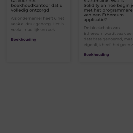
Ga voor het
Starterslink: Wat is
boekhoudkantoor dat u
Solidity en hoe begin j
volledig ontzorgd
met het programmere
van een Ethereum
Als ondernemer heeft u het
applicatie?
vaak al druk genoeg. Het is
De blockchain van
veelal moeilijk om ook
Ethereum wordt vaak ee
database genoemd, maa
Boekhouding
eigenlijk heeft het geen 
Boekhouding