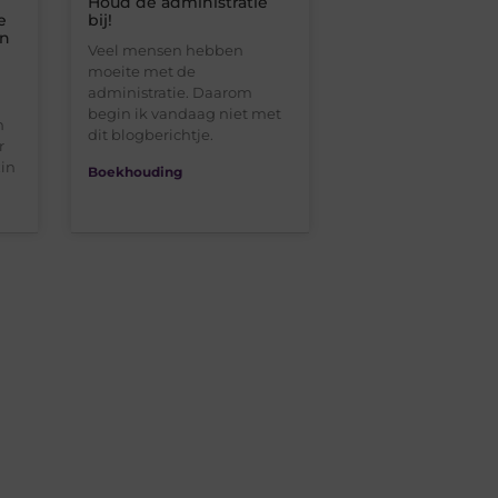
Houd de administratie
e
bij!
n
Veel mensen hebben
moeite met de
administratie. Daarom
begin ik vandaag niet met
n
dit blogberichtje.
r
zin
Boekhouding