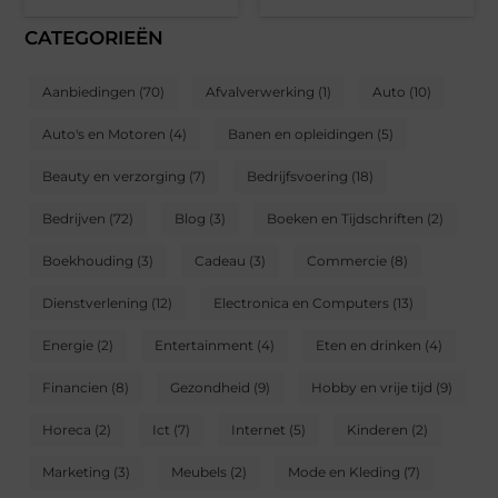
CATEGORIEËN
Aanbiedingen
(70)
Afvalverwerking
(1)
Auto
(10)
Auto's en Motoren
(4)
Banen en opleidingen
(5)
Beauty en verzorging
(7)
Bedrijfsvoering
(18)
Bedrijven
(72)
Blog
(3)
Boeken en Tijdschriften
(2)
Boekhouding
(3)
Cadeau
(3)
Commercie
(8)
Dienstverlening
(12)
Electronica en Computers
(13)
Energie
(2)
Entertainment
(4)
Eten en drinken
(4)
Financien
(8)
Gezondheid
(9)
Hobby en vrije tijd
(9)
Horeca
(2)
Ict
(7)
Internet
(5)
Kinderen
(2)
Marketing
(3)
Meubels
(2)
Mode en Kleding
(7)