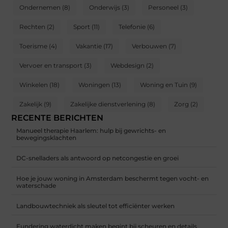
Ondernemen
(8)
Onderwijs
(3)
Personeel
(3)
Rechten
(2)
Sport
(11)
Telefonie
(6)
Toerisme
(4)
Vakantie
(17)
Verbouwen
(7)
Vervoer en transport
(3)
Webdesign
(2)
Winkelen
(18)
Woningen
(13)
Woning en Tuin
(9)
Zakelijk
(9)
Zakelijke dienstverlening
(8)
Zorg
(2)
RECENTE BERICHTEN
Manueel therapie Haarlem: hulp bij gewrichts- en
bewegingsklachten
DC-snelladers als antwoord op netcongestie en groei
Hoe je jouw woning in Amsterdam beschermt tegen vocht- en
waterschade
Landbouwtechniek als sleutel tot efficiënter werken
Fundering waterdicht maken begint bij scheuren en details