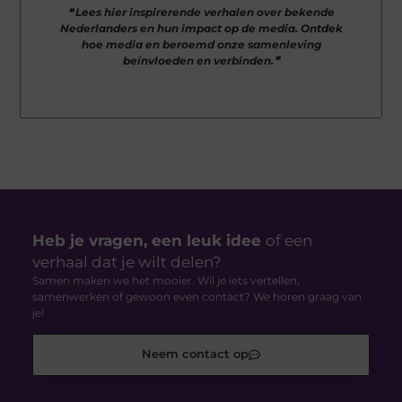
❝ Lees hier inspirerende verhalen over bekende
Nederlanders en hun impact op de media. Ontdek
hoe media en beroemd onze samenleving
beïnvloeden en verbinden.❞
Heb je vragen, een leuk idee
of een
verhaal dat je wilt delen?
Samen maken we het mooier. Wil je iets vertellen,
samenwerken of gewoon even contact? We horen graag van
je!
Neem contact op