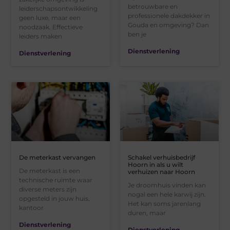
betrouwbare en
leiderschapsontwikkeling
professionele dakdekker in
geen luxe, maar een
Gouda en omgeving? Dan
noodzaak. Effectieve
ben je
leiders maken
Dienstverlening
Dienstverlening
De meterkast vervangen
Schakel verhuisbedrijf
Hoorn in als u wilt
De meterkast is een
verhuizen naar Hoorn
technische ruimte waar
Je droomhuis vinden kan
diverse meters zijn
nogal een hele karwij zijn.
opgesteld in jouw huis,
Het kan soms jarenlang
kantoor
duren, maar
Dienstverlening
Dienstverlening