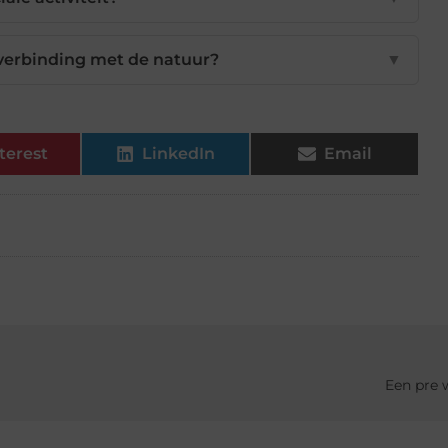
e verbinding met de natuur?
▼
terest
LinkedIn
Email
Een pre 