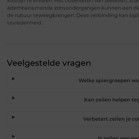
kustlijn te ervaren. Het observeren van zeeleven, zoa
adembenemende zonsondergangen kunnen een diep
de natuur teweegbrengen. Deze verbinding kan bijd
tevredenheid.
Veelgestelde vragen
Welke spiergroepen wor
Kan zeilen helpen te
Verbetert zeilen je c
Is zeilen een soc