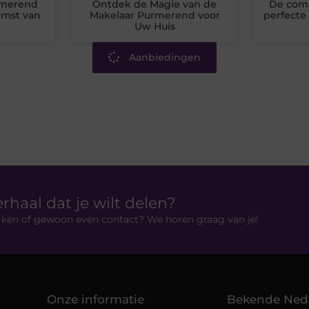
rmerend
Ontdek de Magie van de
De comp
omst van
Makelaar Purmerend voor
perfecte
Uw Huis
Aanbiedingen
erhaal dat je wilt delen?
rken of gewoon even contact? We horen graag van je!
Onze informatie
Bekende Ned