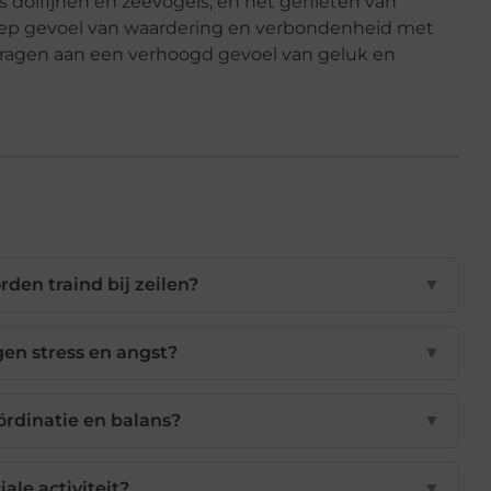
ls dolfijnen en zeevogels, en het genieten van
 gevoel van waardering en verbondenheid met
ragen aan een verhoogd gevoel van geluk en
den traind bij zeilen?
▼
gen stress en angst?
▼
oördinatie en balans?
▼
iale activiteit?
▼