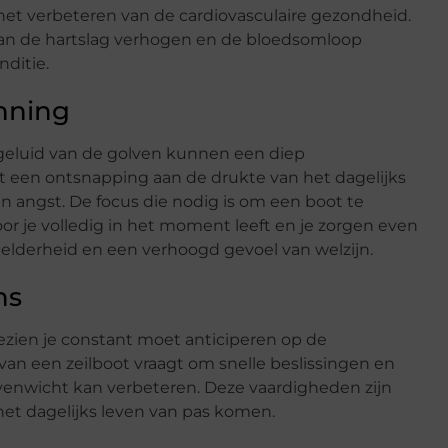
 het verbeteren van de cardiovasculaire gezondheid.
kan de hartslag verhogen en de bloedsomloop
nditie.
nning
geluid van de golven kunnen een diep
t een ontsnapping aan de drukte van het dagelijks
n angst. De focus die nodig is om een boot te
or je volledig in het moment leeft en je zorgen even
helderheid en een verhoogd gevoel van welzijn.
ns
gezien je constant moet anticiperen op de
an een zeilboot vraagt om snelle beslissingen en
venwicht kan verbeteren. Deze vaardigheden zijn
het dagelijks leven van pas komen.