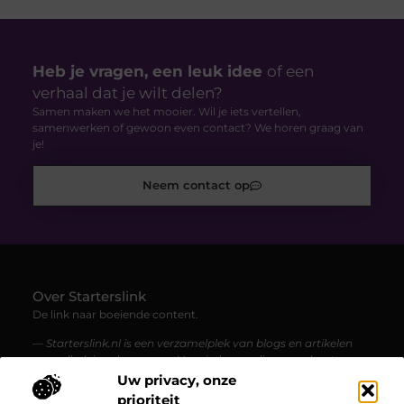
Heb je vragen, een leuk idee
of een
verhaal dat je wilt delen?
Samen maken we het mooier. Wil je iets vertellen,
samenwerken of gewoon even contact? We horen graag van
je!
Neem contact op
Over Starterslink
De link naar boeiende content.
— Starterslink.nl is een verzamelplek van blogs en artikelen
over allerlei onderwerpen. Voor iedereen die graag leest,
ontdekt en geïnspireerd wordt.
Uw privacy, onze
prioriteit