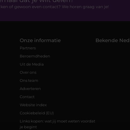
rken of gewoon even contact? We horen graag van je!
Onze informatie
Bekende Ned
Partners
Beroemdheden
Uit de Media
Over ons
Ons team
Adverteren
Contact
Website index
Cookiebeleid (EU)
Links kopen: wat jij moet weten voordat
je begint