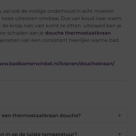
, zal ook de nodige onderhoud in acht moeten
de twee uitersten omdraai. Dus van koud naar warm.
 de knop niet vast komt te zitten. uiteraard ben je
oor schaden aan je
douche thermostaatkraan
genieten van een consistent heerlijke warme bad.
www.badkamerwinkel.nl/kranen/douchekraan/
or een thermostaatkraan douche?
▼
an in op de juiste temperatuur?
▼