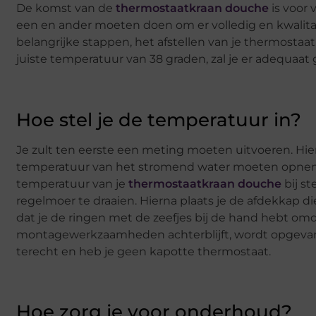
De komst van de
thermostaatkraan douche
is voor 
een en ander moeten doen om er volledig en kwalitat
belangrijke stappen, het afstellen van je thermostaat
juiste temperatuur van 38 graden, zal je er adequaa
Hoe stel je de temperatuur in?
Je zult ten eerste een meting moeten uitvoeren. Hie
temperatuur van het stromend water moeten opnem
temperatuur van je
thermostaatkraan douche
bij st
regelmoer te draaien. Hierna plaats je de afdekkap die
dat je de ringen met de zeefjes bij de hand hebt omd
montagewerkzaamheden achterblijft, wordt opgevang
terecht en heb je geen kapotte thermostaat.
Hoe zorg je voor onderhoud?