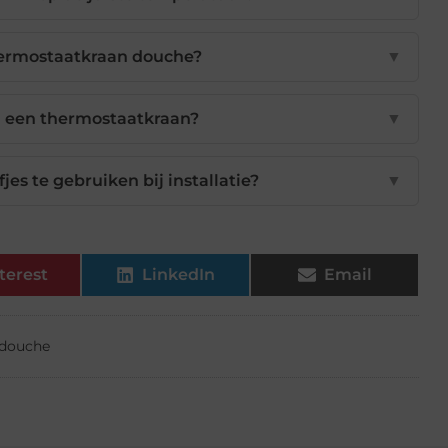
hermostaatkraan douche?
▼
n een thermostaatkraan?
▼
es te gebruiken bij installatie?
▼
terest
LinkedIn
Email
 douche