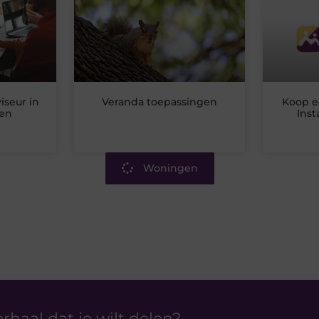
seur in
Veranda toepassingen
Koop e
den
Inst
Woningen
erhaal dat je wilt delen?