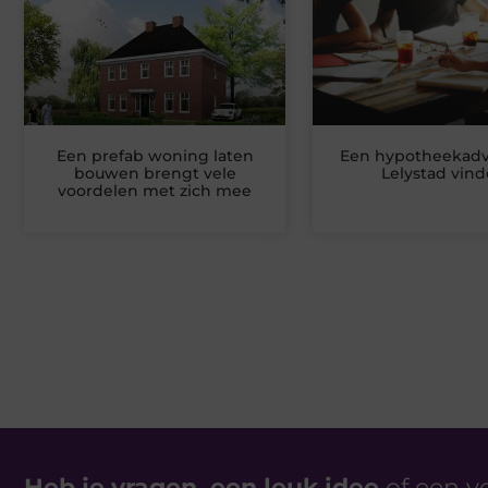
Een prefab woning laten
Een hypotheekadvi
bouwen brengt vele
Lelystad vin
voordelen met zich mee
Heb je vragen, een leuk idee
of een v