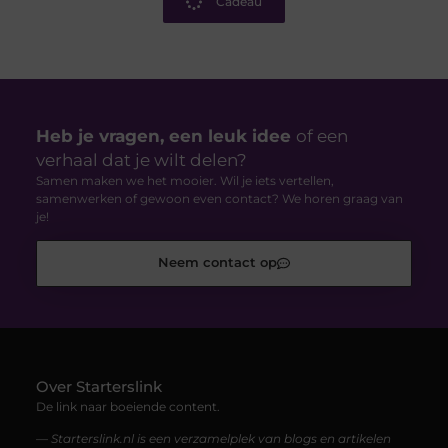
Cadeau
Heb je vragen, een leuk idee
of een
verhaal dat je wilt delen?
Samen maken we het mooier. Wil je iets vertellen,
samenwerken of gewoon even contact? We horen graag van
je!
Neem contact op
Over Starterslink
De link naar boeiende content.
— Starterslink.nl is een verzamelplek van blogs en artikelen