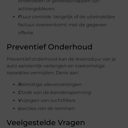
onderdelen of gereedschappen zijn
achtergebleven.
F
tuur controle
: Vergelijk of de uiteindelijke
factuur overeenkomt met de gegeven
offerte.
Preventief Onderhoud
Preventief onderhoud kan de levensduur van je
auto aanzienlijk verlengen en toekomstige
reparaties vermijden. Denk aan:
R
elmatige olieverversingen
C
trole van de bandenspanning
V
vangen van luchtfilters
I
pecties van de remmen
Veelgestelde Vragen