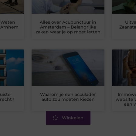
t Weten
Alles over Acupunctuur in
Uitv
n Arnhem
Amsterdam – Belangrijke
Zaanst
zaken waar je op moet letten
juiste
Waarom je een acculader
Immoweb
trecht?
auto zou moeten kiezen
website 
een w
Winkelen