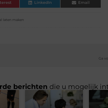
terest
LinkedIn
Email
al laten maken
Ga vo
rde berichten
die u mogelijk in