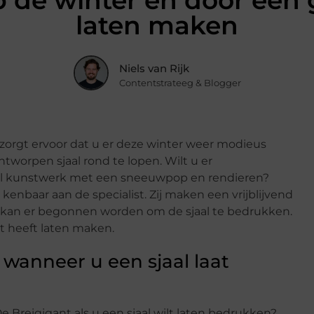
p de winter en door een g
laten maken
Niels van Rijk
Contentstrateeg & Blogger
 zorgt ervoor dat u er deze winter weer modieus
tworpen sjaal rond te lopen. Wilt u er
heel kunstwerk met een sneeuwpop en rendieren?
kenbaar aan de specialist. Zij maken een vrijblijvend
 kan er begonnen worden om de sjaal te bedrukken.
t heeft laten maken.
 wanneer u een sjaal laat
De Breigigant als u een sjaal wilt laten bedrukken?