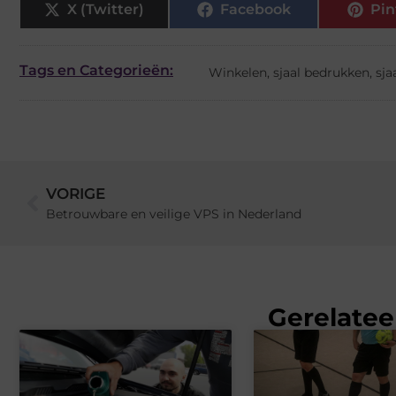
X (Twitter)
Facebook
Pin
Tags en Categorieën:
Winkelen
,
sjaal bedrukken
,
sja
VORIGE
Betrouwbare en veilige VPS in Nederland
Gerelatee