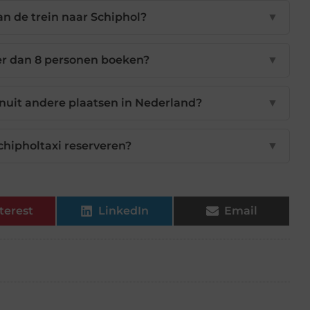
an de trein naar Schiphol?
▼
er dan 8 personen boeken?
▼
anuit andere plaatsen in Nederland?
▼
chipholtaxi reserveren?
▼
terest
LinkedIn
Email