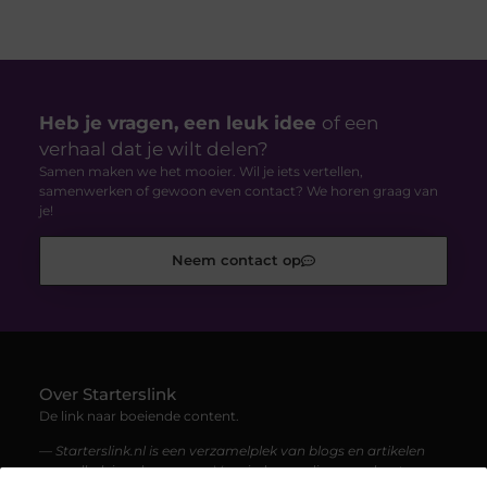
Heb je vragen, een leuk idee
of een
verhaal dat je wilt delen?
Samen maken we het mooier. Wil je iets vertellen,
samenwerken of gewoon even contact? We horen graag van
je!
Neem contact op
Over Starterslink
De link naar boeiende content.
— Starterslink.nl is een verzamelplek van blogs en artikelen
over allerlei onderwerpen. Voor iedereen die graag leest,