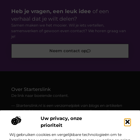
Heb je vragen, een leuk idee
of een
verhaal dat je wilt delen?
Samen maken we het mooier. Wil je iets vertellen,
samenwerken of gewoon even contact? We horen graag van
je!
Neem contact op
Over Starterslink
De link naar boeiende content.
— Starterslink.nl is een verzamelplek van blogs en artikelen
over allerlei onderwerpen. Voor iedereen die graag leest,
ontdekt en geïnspireerd wordt.
Uw privacy, onze
prioriteit
Bericht categorie
Wij gebruiken cookies en vergelijkbare technologieën om te