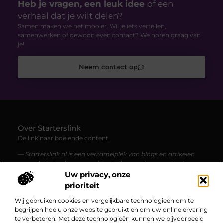
Heb je vragen, een leuk idee
of een
verhaal dat je wilt delen?
Samen maken we het mooier. Wil je iets vertellen,
samenwerken of gewoon even contact? We horen graag van
je!
Neem contact op
Over Starterslink
De link naar boeiende content.
— Starterslink.nl is een verzamelplek van blogs en artikelen
over allerlei onderwerpen. Voor iedereen die graag leest,
ontdekt en geïnspireerd wordt.
Uw privacy, onze
prioriteit
Bericht categorie
Wij gebruiken cookies en vergelijkbare technologieën om te
begrijpen hoe u onze website gebruikt en om uw online ervaring
te verbeteren. Met deze technologieën kunnen we bijvoorbeeld