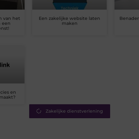
n van het
Een zakelijke website laten
Benader
n een
maken
nst!
cies en
emaakt?
Zakelijke dienstverlening