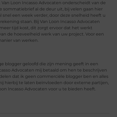
 wat Van Loon Incasso Advocaten onderscheidt van de
 sommatiebrief al de deur uit, bij velen gaan hier
al snel een week verder, door deze snelheid heeft u
ekening staan. Bij Van Loon Incasso Advocaten
eer tijd kost, dit zorgt ervoor dat het werkt
 van de hoeveelheid werk van uw project. Voor een
manier van werken.
ige blogger geloofd die zijn mening geeft in een
Incasso Advocaten mij betaald om hen te beschrijven
edelen dat ik geen commerciële blogger ben en alles
j hierbij te laten beïnvloeden door externe partijen,
oon Incasso Advocaten voor u te bieden heeft.