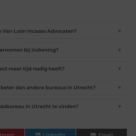
n Van Loon Incasso Advocaten?
▼
dernomen bij indiening?
▼
ect meer tijd nodig heeft?
▼
beter dan andere bureaus in Utrecht?
▼
ssobureau in Utrecht te vinden?
▼
terest
LinkedIn
Email