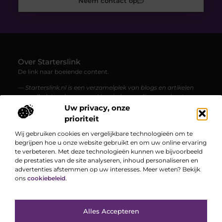
Neem contact op
Over Starterslink
De link naar boeiende content.
— Starterslink.nl is een verzamelplek van blogs en artikelen
over allerlei onderwerpen. Voor iedereen die graag leest,
ontdekt en geïnspireerd wordt.
Uw privacy, onze
prioriteit
Bericht categorie
Wij gebruiken cookies en vergelijkbare technologieën om te
begrijpen hoe u onze website gebruikt en om uw online ervaring
te verbeteren. Met deze technologieën kunnen we bijvoorbeeld
de prestaties van de site analyseren, inhoud personaliseren en
Onze informatie
advertenties afstemmen op uw interesses. Meer weten? Bekijk
ons
cookiebeleid
.
Hoe kan je online geld verdienen? Een complete gids voor een vliegende start
Bekende Nederlanders
Alles Accepteren
TOP