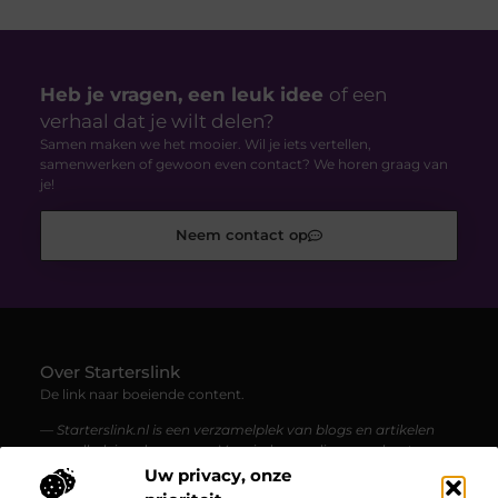
Heb je vragen, een leuk idee
of een
verhaal dat je wilt delen?
Samen maken we het mooier. Wil je iets vertellen,
samenwerken of gewoon even contact? We horen graag van
je!
Neem contact op
Over Starterslink
De link naar boeiende content.
— Starterslink.nl is een verzamelplek van blogs en artikelen
over allerlei onderwerpen. Voor iedereen die graag leest,
ontdekt en geïnspireerd wordt.
Uw privacy, onze