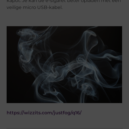
kapot. Je kan de e-sigaret beter opladen met een
veilige micro USB-kabel.
https://wizzits.com/justfog/q16/