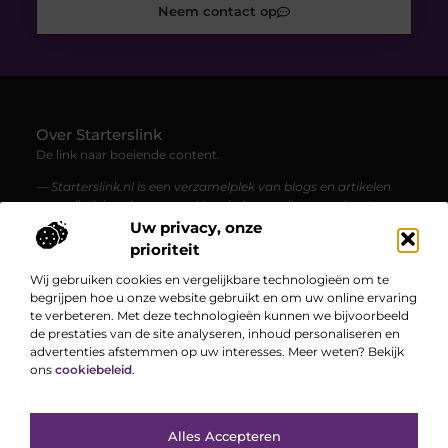
Neem contact op
Over Starterslink
De link naar boeiende content.
— Starterslink.nl is een verzamelplek van blogs en artikelen
over allerlei onderwerpen. Voor iedereen die graag leest,
ontdekt en geïnspireerd wordt.
Uw privacy, onze
prioriteit
Bericht categorie
Wij gebruiken cookies en vergelijkbare technologieën om te
begrijpen hoe u onze website gebruikt en om uw online ervaring
te verbeteren. Met deze technologieën kunnen we bijvoorbeeld
de prestaties van de site analyseren, inhoud personaliseren en
Onze informatie
advertenties afstemmen op uw interesses. Meer weten? Bekijk
ons
cookiebeleid
.
Hoe kan je online geld verdienen? Een complete gids voor een vliegende start
Bekende Nederlanders
Alles Accepteren