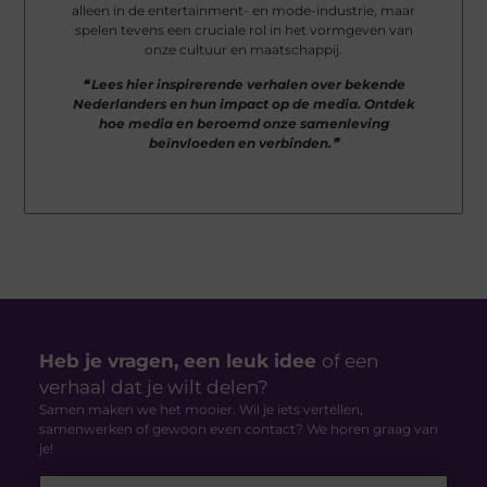
alleen in de entertainment- en mode-industrie, maar
spelen tevens een cruciale rol in het vormgeven van
onze cultuur en maatschappij.
❝ Lees hier inspirerende verhalen over bekende
Nederlanders en hun impact op de media. Ontdek
hoe media en beroemd onze samenleving
beïnvloeden en verbinden.❞
Heb je vragen, een leuk idee
of een
verhaal dat je wilt delen?
Samen maken we het mooier. Wil je iets vertellen,
samenwerken of gewoon even contact? We horen graag van
je!