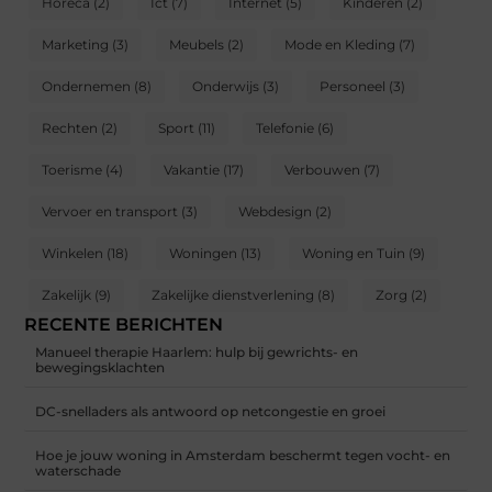
Horeca
(2)
Ict
(7)
Internet
(5)
Kinderen
(2)
Marketing
(3)
Meubels
(2)
Mode en Kleding
(7)
Ondernemen
(8)
Onderwijs
(3)
Personeel
(3)
Rechten
(2)
Sport
(11)
Telefonie
(6)
Toerisme
(4)
Vakantie
(17)
Verbouwen
(7)
Vervoer en transport
(3)
Webdesign
(2)
Winkelen
(18)
Woningen
(13)
Woning en Tuin
(9)
Zakelijk
(9)
Zakelijke dienstverlening
(8)
Zorg
(2)
RECENTE BERICHTEN
Manueel therapie Haarlem: hulp bij gewrichts- en
bewegingsklachten
DC-snelladers als antwoord op netcongestie en groei
Hoe je jouw woning in Amsterdam beschermt tegen vocht- en
waterschade