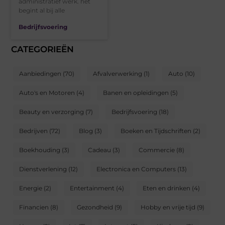
administratief werk. het
begint al bij alle
Bedrijfsvoering
CATEGORIEËN
Aanbiedingen
(70)
Afvalverwerking
(1)
Auto
(10)
Auto's en Motoren
(4)
Banen en opleidingen
(5)
Beauty en verzorging
(7)
Bedrijfsvoering
(18)
Bedrijven
(72)
Blog
(3)
Boeken en Tijdschriften
(2)
Boekhouding
(3)
Cadeau
(3)
Commercie
(8)
Dienstverlening
(12)
Electronica en Computers
(13)
Energie
(2)
Entertainment
(4)
Eten en drinken
(4)
Financien
(8)
Gezondheid
(9)
Hobby en vrije tijd
(9)