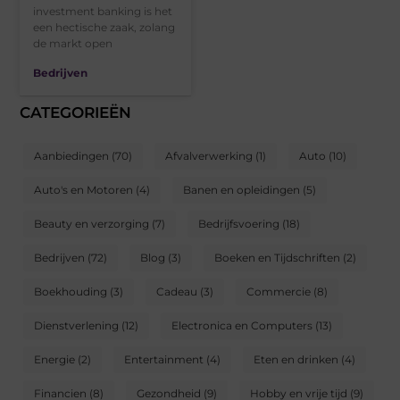
investment banking is het
een hectische zaak, zolang
de markt open
Bedrijven
CATEGORIEËN
Aanbiedingen
(70)
Afvalverwerking
(1)
Auto
(10)
Auto's en Motoren
(4)
Banen en opleidingen
(5)
Beauty en verzorging
(7)
Bedrijfsvoering
(18)
Bedrijven
(72)
Blog
(3)
Boeken en Tijdschriften
(2)
Boekhouding
(3)
Cadeau
(3)
Commercie
(8)
Dienstverlening
(12)
Electronica en Computers
(13)
Energie
(2)
Entertainment
(4)
Eten en drinken
(4)
Financien
(8)
Gezondheid
(9)
Hobby en vrije tijd
(9)