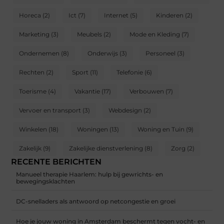
Horeca
(2)
Ict
(7)
Internet
(5)
Kinderen
(2)
Marketing
(3)
Meubels
(2)
Mode en Kleding
(7)
Ondernemen
(8)
Onderwijs
(3)
Personeel
(3)
Rechten
(2)
Sport
(11)
Telefonie
(6)
Toerisme
(4)
Vakantie
(17)
Verbouwen
(7)
Vervoer en transport
(3)
Webdesign
(2)
Winkelen
(18)
Woningen
(13)
Woning en Tuin
(9)
Zakelijk
(9)
Zakelijke dienstverlening
(8)
Zorg
(2)
RECENTE BERICHTEN
Manueel therapie Haarlem: hulp bij gewrichts- en
bewegingsklachten
DC-snelladers als antwoord op netcongestie en groei
Hoe je jouw woning in Amsterdam beschermt tegen vocht- en