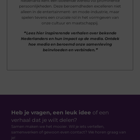
Nederland kent een boeiende wereld vol prominente
persoonlijkheden. Deze beroemdheden excelleren niet
alleen in de entertainment- en mode-industrie, maar
spelen tevens een cruciale rol in het vormgeven van
onze cultuur en maatschappij.
❝ Lees hier inspirerende verhalen over bekende
Nederlanders en hun impact op de media. Ontdek
hoe media en beroemd onze samenleving
beïnvloeden en verbinden.❞
Heb je vragen, een leuk idee
of een
verhaal dat je wilt delen?
Samen maken we het mooier. Wil je iets vertellen,
samenwerken of gewoon even contact? We horen graag van
je!