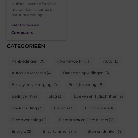
leukste vakantiefoto’s te
maken Een vakantie is
natuurlijk een tijd
Electronica en
Computers
CATEGORIEËN
Aanbiedingen
(70)
Afvalverwerking
(1)
Auto
(10)
Auto's en Motoren
(4)
Banen en opleidingen
(5)
Beauty en verzorging
(7)
Bedrijfsvoering
(18)
Bedrijven
(72)
Blog
(3)
Boeken en Tijdschriften
(2)
Boekhouding
(3)
Cadeau
(3)
Commercie
(8)
Dienstverlening
(12)
Electronica en Computers
(13)
Energie
(2)
Entertainment
(4)
Eten en drinken
(4)