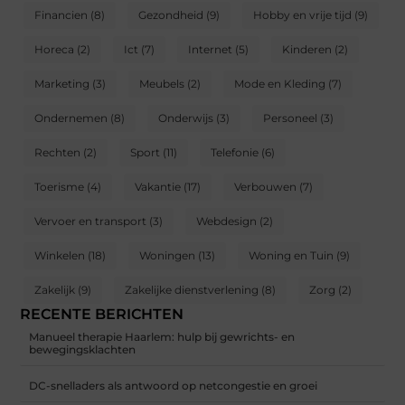
Financien
(8)
Gezondheid
(9)
Hobby en vrije tijd
(9)
Horeca
(2)
Ict
(7)
Internet
(5)
Kinderen
(2)
Marketing
(3)
Meubels
(2)
Mode en Kleding
(7)
Ondernemen
(8)
Onderwijs
(3)
Personeel
(3)
Rechten
(2)
Sport
(11)
Telefonie
(6)
Toerisme
(4)
Vakantie
(17)
Verbouwen
(7)
Vervoer en transport
(3)
Webdesign
(2)
Winkelen
(18)
Woningen
(13)
Woning en Tuin
(9)
Zakelijk
(9)
Zakelijke dienstverlening
(8)
Zorg
(2)
RECENTE BERICHTEN
Manueel therapie Haarlem: hulp bij gewrichts- en
bewegingsklachten
DC-snelladers als antwoord op netcongestie en groei