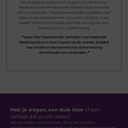
Van zangers en acteurs tot vloggers en influencers –
Nederland kent een boeiende wereld vol prominente
persoonlijkheden. Deze beroemdheden excelleren niet
alleen in de entertainment- en mode-industrie, maar
spelen tevens een cruciale rol in het vormgeven van
onze cultuur en maatschappij.
❝ Lees hier inspirerende verhalen over bekende
Nederlanders en hun impact op de media. Ontdek
hoe media en beroemd onze samenleving
beïnvloeden en verbinden.❞
Heb je vragen, een leuk idee
of een
verhaal dat je wilt delen?
Samen maken we het mooier. Wil je iets vertellen,
samenwerken of gewoon even contact? We horen graag van