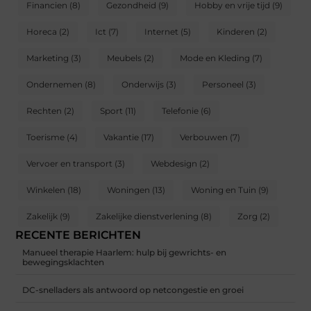
Financien
(8)
Gezondheid
(9)
Hobby en vrije tijd
(9)
Horeca
(2)
Ict
(7)
Internet
(5)
Kinderen
(2)
Marketing
(3)
Meubels
(2)
Mode en Kleding
(7)
Ondernemen
(8)
Onderwijs
(3)
Personeel
(3)
Rechten
(2)
Sport
(11)
Telefonie
(6)
Toerisme
(4)
Vakantie
(17)
Verbouwen
(7)
Vervoer en transport
(3)
Webdesign
(2)
Winkelen
(18)
Woningen
(13)
Woning en Tuin
(9)
Zakelijk
(9)
Zakelijke dienstverlening
(8)
Zorg
(2)
RECENTE BERICHTEN
Manueel therapie Haarlem: hulp bij gewrichts- en
bewegingsklachten
DC-snelladers als antwoord op netcongestie en groei