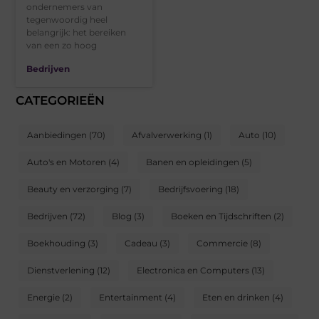
ondernemers van
tegenwoordig heel
belangrijk: het bereiken
van een zo hoog
Bedrijven
CATEGORIEËN
Aanbiedingen
(70)
Afvalverwerking
(1)
Auto
(10)
Auto's en Motoren
(4)
Banen en opleidingen
(5)
Beauty en verzorging
(7)
Bedrijfsvoering
(18)
Bedrijven
(72)
Blog
(3)
Boeken en Tijdschriften
(2)
Boekhouding
(3)
Cadeau
(3)
Commercie
(8)
Dienstverlening
(12)
Electronica en Computers
(13)
Energie
(2)
Entertainment
(4)
Eten en drinken
(4)